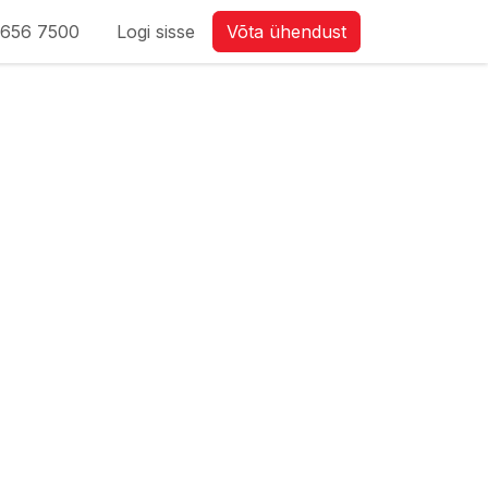
 656 7500
Logi sisse
Võta ühendust