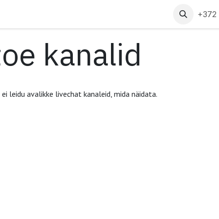
ndus
Tehtud tööd
Finantseerimine
Kontakt
+372
toe kanalid
ei leidu avalikke livechat kanaleid, mida näidata.