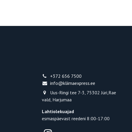
+372 656 7500
info@kliimaexpress.ee
Uus-Ringi tee 7-3, 75302 Jüri,Rae
vald, Harjumaa
Lahtiolekuajad
esmaspäevast reedeni 8:00-17:00